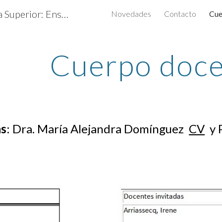
Diplomatura Universitaria Superior: Enseñanza de la Física en la Educación Secundaria
Novedades
Contacto
Cue
ip to main content
Skip to navigat
Cuerpo doc
as
: Dra. María Alejandra Domínguez
CV
y P